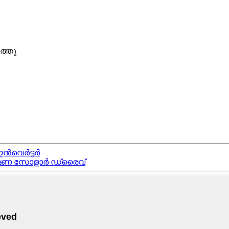
ത്തു
ഇൻവെർട്ടർ
രക്ഷണ സോളാർ ഡ്രൈവ്