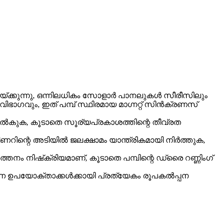
ണയ്ക്കുന്നു, ഒന്നിലധികം സോളാർ പാനലുകൾ സീരീസിലും
ഭാഗവും, ഇത് പമ്പ് സ്ഥിരമായ മാഗ്നറ്റ് സിൻക്രണസ്
നൽകുക, കൂടാതെ സൂര്യപ്രകാശത്തിന്റെ തീവ്രത
ോപ്പ്, കിണറിന്റെ അടിയിൽ ജലക്ഷാമം യാന്ത്രികമായി നിർത്തുക,
്തനം നിഷ്‌ക്രിയമാണ്, കൂടാതെ പമ്പിന്റെ ഡ്രൈ റണ്ണിംഗ്
വിതരണ ഉപയോക്താക്കൾക്കായി പ്രത്യേകം രൂപകൽപ്പന