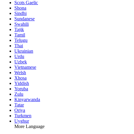
Scots Gaelic
Shona
Sindhi
Sundanese
Swahili
Tajik
Tamil
Telugu
Thai
Ukrainian
Urdu
Uzbek
Vietnamese
Welsh
Xhosa
Yiddish
Yoruba
Zulu
Kinyarwanda
Tatar
Oriya
Turkmen
Uyghur
More Language