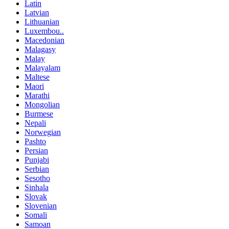
Latin
Latvian
Lithuanian
Luxembou..
Macedonian
Malagasy
Malay
Malayalam
Maltese
Maori
Marathi
Mongolian
Burmese
Nepali
Norwegian
Pashto
Persian
Punjabi
Serbian
Sesotho
Sinhala
Slovak
Slovenian
Somali
Samoan