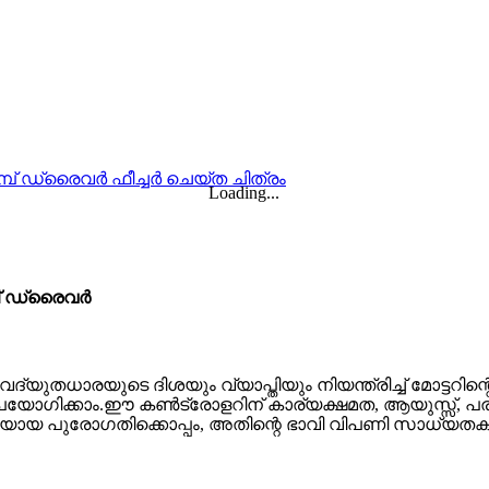
Loading...
്പ് ഡ്രൈവർ
യുതധാരയുടെ ദിശയും വ്യാപ്തിയും നിയന്ത്രിച്ച് മോട്ടറിന്റെ
ഗിക്കാം.ഈ കൺട്രോളറിന് കാര്യക്ഷമത, ആയുസ്സ്, പരി
്ചയായ പുരോഗതിക്കൊപ്പം, അതിന്റെ ഭാവി വിപണി സാധ്യതക