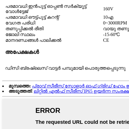
പരമാവധി ഇൻപുട്ട് ഓപ്പൺ സർക്യൂട്ട്
160V
വോൾട്ടേജ്
പരമാവധി ഔട്ട്പുട്ട് കറന്റ്
10എ
വേഗത പരിധി
0~3000RPM
തണുപ്പിക്കൽ രീതി
വായു തണു
ജോലി സ്ഥലം
-15-60℃
മാനദണ്ഡങ്ങൾ പാലിക്കൽ
CE
അപേക്ഷകൾ
ഡിസി ബ്രഷ്‌ലെസ് വാട്ടർ പമ്പുമായി പൊരുത്തപ്പെടുന്നു
മുമ്പത്തെ:
പ്രാവ് സീരീസ് സോളാർ ഓഫ് ഗ്രിഡ് ഹോം 
അടുത്തത്:
ലിറ്റിൽ എൽഫ് സീരീസ് IP65 ഉയർന്ന സം