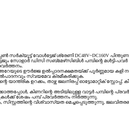
ൺ സർക്യൂട്ട് വോൾട്ടേജ് ശ്രേണി DC48V~DC160V പിന്തു
ും സോളാർ ഡിസി സബ്‌മേഴ്‌സിബിൾ പമ്പിന്റെ മൾട്ടി-പവർ വി
രവർത്തനം.
അറേയുടെ ഊർജ്ജ ഉൽപ്പാദനക്ഷമതയ്ക്ക് പൂർണ്ണമായ കളി 
 ഉൽപാദനവും സ്വയമേവ ക്രമീകരിക്കുക.
ിന്റെ യാന്ത്രിക ഉറക്കം, താഴ്ന്ന ജലനിരപ്പ് ഓട്ടോമാറ്റിക് സ്റ്റ
ത്തപ്പോൾ, കിണറിന്റെ അടിയിലുള്ള വാട്ടർ പമ്പിന്റെ പ്രവർത
ൾക്ക് ശേഷം പമ്പ് പ്രവർത്തനം നിർത്തുന്നു.
 സിസ്റ്റത്തിന്റെ വിശ്വാസ്യത മെച്ചപ്പെടുത്തുന്നു, ജല