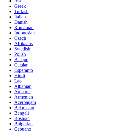
Irish
Greek
Turkish
Italian
Danish
Romanian
Indonesian
Czech
Afrikaans
Swedish
Polish
Basque
Catalan
Esperanto
Hindi
Lao
Albanian
Amharic
Armenian
Azerbaijani
Belarusian
Bengali
Bosnian
Bulgarian
Cebuano