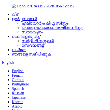
വീട്
ഉൽപ്പന്നങ്ങൾ
എലിവേറ്റർ & ലിഫ്റ്റ് സിസ്റ്റം
പൊതു-ഉപയോഗ മെഷീൻ സിസ്റ്റം
സൗരയൂഥം
ഞങ്ങളേക്കുറിച്ച്
സർട്ടിഫിക്കറ്റുകൾ
സേവനങ്ങള്
വാർത്ത
ഞങ്ങളെ സമീപിക്കുക
English
English
French
German
Portuguese
Spanish
Russian
Japanese
Korean
Arabic