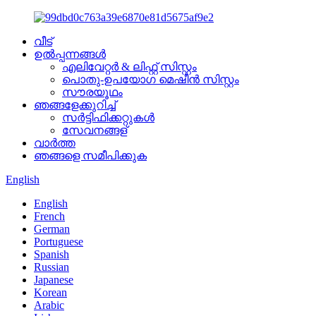
വീട്
ഉൽപ്പന്നങ്ങൾ
എലിവേറ്റർ & ലിഫ്റ്റ് സിസ്റ്റം
പൊതു-ഉപയോഗ മെഷീൻ സിസ്റ്റം
സൗരയൂഥം
ഞങ്ങളേക്കുറിച്ച്
സർട്ടിഫിക്കറ്റുകൾ
സേവനങ്ങള്
വാർത്ത
ഞങ്ങളെ സമീപിക്കുക
English
English
French
German
Portuguese
Spanish
Russian
Japanese
Korean
Arabic