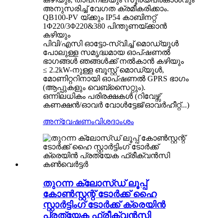
അനുസരിച്ച് വേഗത ക്രമീകരിക്കാം.
QB100-PV യ്ക്കും IP54 കാബിനറ്റ്
1Φ220/3Φ220&380 പിന്തുണയ്ക്കാൻ
കഴിയും
പിവി/എസി ഓട്ടോ-സ്വിച്ച് മൊഡ്യൂൾ
പോലുള്ള സമൃദ്ധമായ ഓപ്ഷണൽ
ഭാഗങ്ങൾ ഞങ്ങൾക്ക് നൽകാൻ കഴിയും
≤ 2.2kW-നുള്ള ബൂസ്റ്റ് മൊഡ്യൂൾ,
മോണിറ്ററിനായി ഓപ്‌ഷണൽ GPRS ഭാഗം
(ആപ്പുകളും വെബ്‌സൈറ്റും).
ഒന്നിലധികം പരിരക്ഷകൾ (റിവേഴ്സ്
കണക്ഷൻ/ഓവർ വോൾട്ടേജ്/ഓവർഹീറ്റ്...)
അന്വേഷണം
വിശദാംശം
തുറന്ന ക്ലോസ്ഡ് ലൂപ്പ്
കോൺസ്റ്റന്റ് ടോർക്ക് ഹൈ
സ്റ്റാർട്ടിംഗ് ടോർക്ക് ക്രെയിൻ
പ്രത്യേക ഫ്രീക്വൻസി