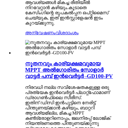
ആവശ്യങ്ങൾ മികച്ച രീതിയിൽ
നിറവേറ്റാൻ കഴിയും.കൂടാതെ
കേസിംഗിന്റെ രൂപകൽപ്പന ഒപ്റ്റിമൈസ്
ചെയ്യുക, ഇത് ഇൻസ്റ്റാളേഷൻ ഇടം
കുറയ്ക്കുന്നു.
അന്വേഷണം
വിശദാംശം
നൂതനവും കാര്യക്ഷമവുമായ
MPPT അൽഗോരിതം സോളാർ
വാട്ടർ പമ്പ് ഇൻവെർട്ടർ -GD100-PV
നിരവധി നല്ല സവിശേഷതകളുള്ള ഒരു
പ്രത്യേക ഇൻവെർട്ടർ പ്ലാറ്റ്‌ഫോമാണ്
ഡ്രാഗൺഫ്ലൈ സീരീസ്.
ഇതിന് ഡിസി ഇൻപുട്ടിനെ നേരിട്ട്
പിന്തുണയ്ക്കാൻ കഴിയും, ബാറ്ററി
ആവശ്യമില്ല, മികച്ച MPPT
കൺട്രോളറിനൊപ്പം, ജലനിരപ്പ് ലോജിക്
നിയന്ത്രണത്തെ പിന്തുണയ്ക്കുന്നു