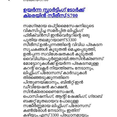
ഉയർന്ന സ്റ്റാർട്ടിംഗ് ടോർക്ക്
ക്രെയിൻ സീരീസ്-S700
സമഗ്രമായ ഒപ്റ്റിമൈസേഷനിലൂടെ
വികസിപ്പിച്ച സമർപ്പിത ലിഫ്റ്റിംഗ്
ഫ്രീക്വൻസി ഇൻവെർട്ടറിന്റെ ഒരു
പുതിയ തലമുറയാണ് S3300
സീരീസ്.ഉൽപ്പന്നത്തിന്റെ വിവിധ പ്രകടന
സൂചകങ്ങൾ കൂടുതൽ മെച്ചപ്പെടുത്തി,
ഉൽപ്പന്ന സവിശേഷതകൾ കൂടുതൽ
വൈവിധ്യപൂർണ്ണമായി.അസിൻക്രണസ്
മോട്ടോറുകൾക്ക് ഉയർന്ന പ്രകടനമുള്ള
കറന്റ് വെക്റ്റർ നിയന്ത്രണം നേടാനും,
ലിഫ്റ്റിംഗ് പ്രോസസ് കാർഡുകൾ
തിരഞ്ഞെടുക്കുന്നതിനെ
പിന്തുണയ്ക്കാനും, ബിൽറ്റ്-ഇൻ
ഡീവിയേഷൻ കറക്ഷൻ,
സിൻക്രൊണൈസേഷൻ,
പൊസിഷനിംഗ്, ആന്റി ഷേക്കിംഗ്, ഗ്രാബ്
ബക്കറ്റ് മുതലായവ പോലുള്ള
സങ്കീർണ്ണമായ ലിഫ്റ്റിംഗ് പ്രോസസ്
കൺട്രോൾ നേടാനും ഇതിന്
കഴിയും.എസ് 3300 പ്രധാനമായും