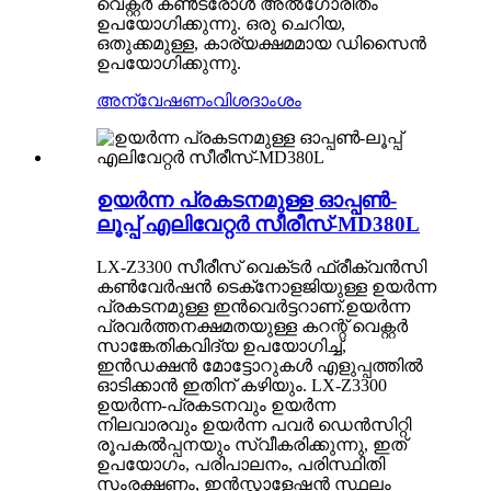
വെക്റ്റർ കൺട്രോൾ അൽഗോരിതം
ഉപയോഗിക്കുന്നു. ഒരു ചെറിയ,
ഒതുക്കമുള്ള, കാര്യക്ഷമമായ ഡിസൈൻ
ഉപയോഗിക്കുന്നു.
അന്വേഷണം
വിശദാംശം
ഉയർന്ന പ്രകടനമുള്ള ഓപ്പൺ-
ലൂപ്പ് എലിവേറ്റർ സീരീസ്-MD380L
LX-Z3300 സീരീസ് വെക്‌ടർ ഫ്രീക്വൻസി
കൺവേർഷൻ ടെക്‌നോളജിയുള്ള ഉയർന്ന
പ്രകടനമുള്ള ഇൻവെർട്ടറാണ്.ഉയർന്ന
പ്രവർത്തനക്ഷമതയുള്ള കറന്റ് വെക്റ്റർ
സാങ്കേതികവിദ്യ ഉപയോഗിച്ച്,
ഇൻഡക്ഷൻ മോട്ടോറുകൾ എളുപ്പത്തിൽ
ഓടിക്കാൻ ഇതിന് കഴിയും. LX-Z3300
ഉയർന്ന-പ്രകടനവും ഉയർന്ന
നിലവാരവും ഉയർന്ന പവർ ഡെൻസിറ്റി
രൂപകൽപ്പനയും സ്വീകരിക്കുന്നു, ഇത്
ഉപയോഗം, പരിപാലനം, പരിസ്ഥിതി
സംരക്ഷണം, ഇൻസ്റ്റാളേഷൻ സ്ഥലം