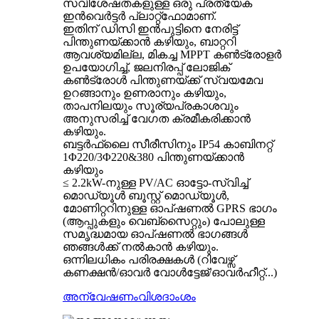
സവിശേഷതകളുള്ള ഒരു പ്രത്യേക
ഇൻവെർട്ടർ പ്ലാറ്റ്ഫോമാണ്.
ഇതിന് ഡിസി ഇൻപുട്ടിനെ നേരിട്ട്
പിന്തുണയ്ക്കാൻ കഴിയും, ബാറ്ററി
ആവശ്യമില്ല, മികച്ച MPPT കൺട്രോളർ
ഉപയോഗിച്ച്, ജലനിരപ്പ് ലോജിക്
കൺട്രോൾ പിന്തുണയ്‌ക്ക് സ്വയമേവ
ഉറങ്ങാനും ഉണരാനും കഴിയും,
താപനിലയും സൂര്യപ്രകാശവും
അനുസരിച്ച് വേഗത ക്രമീകരിക്കാൻ
കഴിയും.
ബട്ടർഫ്ലൈ സീരീസിനും IP54 കാബിനറ്റ്
1Φ220/3Φ220&380 പിന്തുണയ്ക്കാൻ
കഴിയും
≤ 2.2kW-നുള്ള PV/AC ഓട്ടോ-സ്വിച്ച്
മൊഡ്യൂൾ ബൂസ്റ്റ് മൊഡ്യൂൾ,
മോണിറ്ററിനുള്ള ഓപ്‌ഷണൽ GPRS ഭാഗം
(ആപ്പുകളും വെബ്‌സൈറ്റും) പോലുള്ള
സമൃദ്ധമായ ഓപ്‌ഷണൽ ഭാഗങ്ങൾ
ഞങ്ങൾക്ക് നൽകാൻ കഴിയും.
ഒന്നിലധികം പരിരക്ഷകൾ (റിവേഴ്സ്
കണക്ഷൻ/ഓവർ വോൾട്ടേജ്/ഓവർഹീറ്റ്...)
അന്വേഷണം
വിശദാംശം