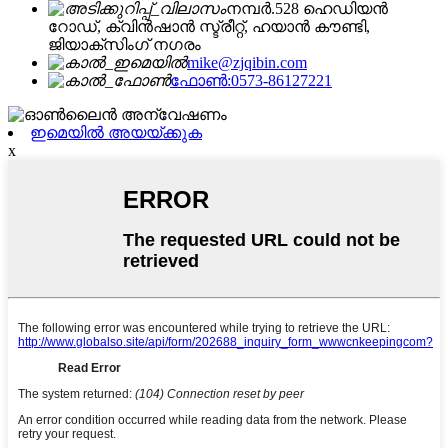
നമ്പർ.528 ഹെഡിയൻ
റോഡ്, ക്വിൻഷാൻ സ്ട്രീറ്റ്, ഹയാൻ കൗണ്ടി,
ജിയാക്സിംഗ് നഗരം
mike@zjqibin.com
ഫോൺ:0573-86127221
ഇമെയിൽ അയയ്ക്കുക
x