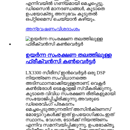
എന്നിവയിൽ ഗണ്യമായി മെച്ചപ്പെട്ടു.
ഡിസൈൻ മാനദണ്ഡങ്ങൾ, കൂടാതെ
ഉപയോക്തൃ അനുഭവം കൂടുതൽ
ഒപ്റ്റിമൈസ് ചെയ്യാൻ കഴിയും.
അന്വേഷണം
വിശദാംശം
ഉയർന്ന സംരക്ഷണ തലത്തിലുള്ള
ഫ്രീക്വൻസി കൺവെർട്ടർ
LX3300 സീരീസ് ഇൻവെർട്ടർ ഒരു DSP
നിയന്ത്രണ സംവിധാനത്തെ
അടിസ്ഥാനമാക്കിയുള്ളതാണ്, വെക്റ്റർ
കൺട്രോൾ ടെക്നോളജി സ്വീകരിക്കുന്നു,
കൂടാതെ വിവിധ സംരക്ഷണ രീതികളുമായി
സംയോജിപ്പിച്ചിരിക്കുന്നു.അവരുടെ
ഡ്രൈവിംഗ് പ്രകടനം
മെച്ചപ്പെടുത്തുന്നതിന് അസിൻക്രണസ്
മോട്ടോറുകൾക്ക് ഇത് ഉപയോഗിക്കാം.ഇത്
സ്ഥാനം, വേഗത, ടോർക്ക് നിയന്ത്രണം
എന്നിവ സമന്വയിപ്പിക്കുന്നു, ഉപഭോക്തൃ