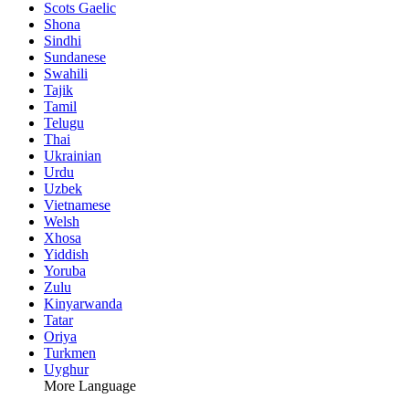
Scots Gaelic
Shona
Sindhi
Sundanese
Swahili
Tajik
Tamil
Telugu
Thai
Ukrainian
Urdu
Uzbek
Vietnamese
Welsh
Xhosa
Yiddish
Yoruba
Zulu
Kinyarwanda
Tatar
Oriya
Turkmen
Uyghur
More Language