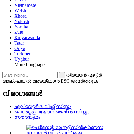
Vietnamese
Welsh
Xhosa
Yiddish
Yoruba
Zulu
Kinyarwanda
Tatar
Oriya
Turkmen
Uyghur
More Language
തിരയാൻ എന്റർ
അല്ലെങ്കിൽ അടയ്ക്കാൻ ESC അമർത്തുക
വിഭാഗങ്ങൾ
എലിവേറ്റർ & ലിഫ്റ്റ് സിസ്റ്റം
പൊതു-ഉപയോഗ മെഷീൻ സിസ്റ്റം
സൗരയൂഥം