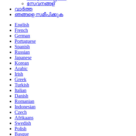
സേവനങ്ങള്
വാർത്ത
ഞങ്ങളെ സമീപിക്കുക
English
French
German
Portuguese
Spanish
Russian
Japanese
Korean
Arabic
Irish
Greek
Turkish
Italian
Danish
Romanian
Indonesian
Czech
Afrikaans
Swedish
Polish
Basque