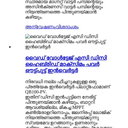
സ്ഥിരമായ മാഗ്നറ്റ് വാട്ടർ പമ്പിന്റെയും
അസിൻക്രണസ് വാട്ടർ പമ്പിന്റെയും
നിയന്ത്രണത്തെ പിന്തുണയ്ക്കാൻ
കഴിയും.
അന്വേഷണം
വിശദാംശം
വൈഡ് വോൾട്ടേജ് എസി ഡിസി
ഹൈബ്രിഡ് മാക്സിമം പവർ
ഔട്ട്പുട്ട് ഇൻവെർട്ടർ
നിരവധി നല്ല ഫീച്ചറുകളുള്ള ഒരു
പ്രത്യേക ഇൻവെർട്ടർ പ്ലാറ്റ്‌ഫോമാണ്
QB100-PV.
ഇതിന് ഡിസി ഇൻപുട്ടിനെ നേരിട്ട്
പിന്തുണയ്ക്കാൻ കഴിയും, ബാറ്ററി
ആവശ്യമില്ല, മികച്ച MPPT
കൺട്രോളറിനൊപ്പം, ജലനിരപ്പ് ലോജിക്
നിയന്ത്രണത്തെ പിന്തുണയ്ക്കുന്നു
സ്വയമേവ ഉറങ്ങാനും ഉണരാനും
കഴിയും, താപനിലയും സൂര്യപ്രകാശവും