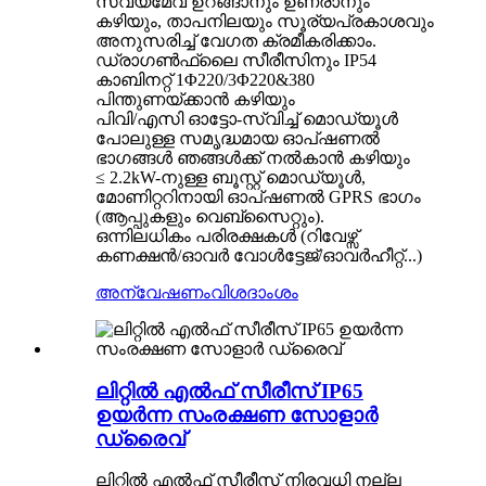
സ്വയമേവ ഉറങ്ങാനും ഉണരാനും
കഴിയും, താപനിലയും സൂര്യപ്രകാശവും
അനുസരിച്ച് വേഗത ക്രമീകരിക്കാം.
ഡ്രാഗൺഫ്ലൈ സീരീസിനും IP54
കാബിനറ്റ് 1Φ220/3Φ220&380
പിന്തുണയ്ക്കാൻ കഴിയും
പിവി/എസി ഓട്ടോ-സ്വിച്ച് മൊഡ്യൂൾ
പോലുള്ള സമൃദ്ധമായ ഓപ്ഷണൽ
ഭാഗങ്ങൾ ഞങ്ങൾക്ക് നൽകാൻ കഴിയും
≤ 2.2kW-നുള്ള ബൂസ്റ്റ് മൊഡ്യൂൾ,
മോണിറ്ററിനായി ഓപ്‌ഷണൽ GPRS ഭാഗം
(ആപ്പുകളും വെബ്‌സൈറ്റും).
ഒന്നിലധികം പരിരക്ഷകൾ (റിവേഴ്സ്
കണക്ഷൻ/ഓവർ വോൾട്ടേജ്/ഓവർഹീറ്റ്...)
അന്വേഷണം
വിശദാംശം
ലിറ്റിൽ എൽഫ് സീരീസ് IP65
ഉയർന്ന സംരക്ഷണ സോളാർ
ഡ്രൈവ്
ലിറ്റിൽ എൽഫ് സീരീസ് നിരവധി നല്ല