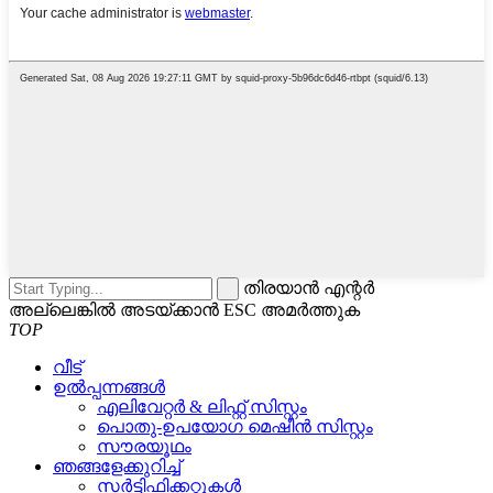
തിരയാൻ എന്റർ
അല്ലെങ്കിൽ അടയ്ക്കാൻ ESC അമർത്തുക
TOP
വീട്
ഉൽപ്പന്നങ്ങൾ
എലിവേറ്റർ & ലിഫ്റ്റ് സിസ്റ്റം
പൊതു-ഉപയോഗ മെഷീൻ സിസ്റ്റം
സൗരയൂഥം
ഞങ്ങളേക്കുറിച്ച്
സർട്ടിഫിക്കറ്റുകൾ