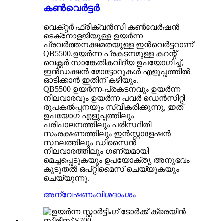
കൺവെർട്ടർ
വെക്‌റ്റർ ഫ്രീക്വൻസി കൺവേർഷൻ
ടെക്‌നോളജിയുള്ള ഉയർന്ന
പ്രവർത്തനക്ഷമതയുള്ള ഇൻവെർട്ടറാണ്
QB5500.ഉയർന്ന പ്രകടനമുള്ള കറന്റ്
വെക്റ്റർ സാങ്കേതികവിദ്യ ഉപയോഗിച്ച്,
ഇൻഡക്ഷൻ മോട്ടോറുകൾ എളുപ്പത്തിൽ
ഓടിക്കാൻ ഇതിന് കഴിയും.
QB5500 ഉയർന്ന-പ്രകടനവും ഉയർന്ന
നിലവാരവും ഉയർന്ന പവർ ഡെൻസിറ്റി
രൂപകൽപ്പനയും സ്വീകരിക്കുന്നു, ഇത്
ഉപയോഗ എളുപ്പത്തിലും
പരിപാലനത്തിലും പരിസ്ഥിതി
സംരക്ഷണത്തിലും ഇൻസ്റ്റാളേഷൻ
സ്ഥലത്തിലും ഡിസൈൻ
നിലവാരത്തിലും ഗണ്യമായി
മെച്ചപ്പെടുകയും ഉപയോക്തൃ അനുഭവം
കൂടുതൽ ഒപ്റ്റിമൈസ് ചെയ്യുകയും
ചെയ്യുന്നു.
അന്വേഷണം
വിശദാംശം