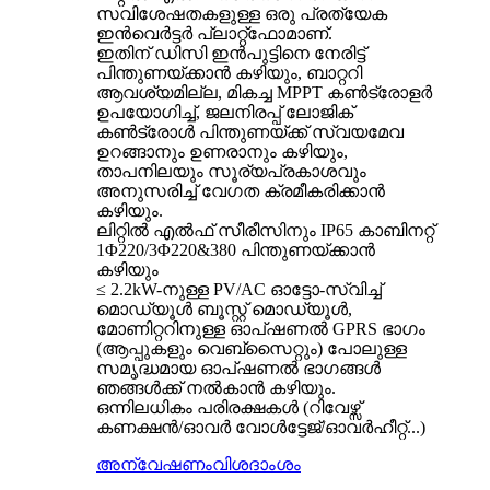
സവിശേഷതകളുള്ള ഒരു പ്രത്യേക
ഇൻവെർട്ടർ പ്ലാറ്റ്‌ഫോമാണ്.
ഇതിന് ഡിസി ഇൻപുട്ടിനെ നേരിട്ട്
പിന്തുണയ്ക്കാൻ കഴിയും, ബാറ്ററി
ആവശ്യമില്ല, മികച്ച MPPT കൺട്രോളർ
ഉപയോഗിച്ച്, ജലനിരപ്പ് ലോജിക്
കൺട്രോൾ പിന്തുണയ്‌ക്ക് സ്വയമേവ
ഉറങ്ങാനും ഉണരാനും കഴിയും,
താപനിലയും സൂര്യപ്രകാശവും
അനുസരിച്ച് വേഗത ക്രമീകരിക്കാൻ
കഴിയും.
ലിറ്റിൽ എൽഫ് സീരീസിനും IP65 കാബിനറ്റ്
1Φ220/3Φ220&380 പിന്തുണയ്ക്കാൻ
കഴിയും
≤ 2.2kW-നുള്ള PV/AC ഓട്ടോ-സ്വിച്ച്
മൊഡ്യൂൾ ബൂസ്റ്റ് മൊഡ്യൂൾ,
മോണിറ്ററിനുള്ള ഓപ്‌ഷണൽ GPRS ഭാഗം
(ആപ്പുകളും വെബ്‌സൈറ്റും) പോലുള്ള
സമൃദ്ധമായ ഓപ്‌ഷണൽ ഭാഗങ്ങൾ
ഞങ്ങൾക്ക് നൽകാൻ കഴിയും.
ഒന്നിലധികം പരിരക്ഷകൾ (റിവേഴ്സ്
കണക്ഷൻ/ഓവർ വോൾട്ടേജ്/ഓവർഹീറ്റ്...)
അന്വേഷണം
വിശദാംശം