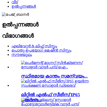
വീട്
ഉൽപ്പന്നങ്ങൾ
ഉൽപ്പന്നങ്ങൾ
വിഭാഗങ്ങൾ
എലിവേറ്റർ & ലിഫ്റ്റ് സിസ്റ്റം
പൊതു-ഉപയോഗ മെഷീൻ സിസ്റ്റം
സൗരയൂഥം
സ്ഥിരമായ കാന്തം സമന്വയം...
ലിറ്റിൽ എൽഫ് സീരീസ് IP65
ഉയർന്ന...