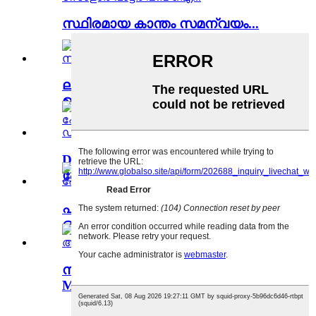
സ്ഥിരമായ കാന്തം സമന്വയം...
ലിറ്റിൽ എൽഫ് സീരീസ് IP65
ഉയർന്ന...
DC ബ്രഷ് ഇല്ലാത്ത സോളാർ
ഫോട്ടോ വോൾ...
പ്രാവുകളുടെ പരമ്പര സോളാർ
ഓഫ് ഗ്രി...
നൂതനവും കാര്യക്ഷമവുമായ
MPPT ...