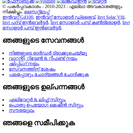
© പകർപ്പവകാശം - 2010-2023 : എല്ലാ അവകാശങ്ങളും
നിക്ഷിപ്തം.
സൈറ്റ്മാപ്പ്
ഇൻവറ്റ് Gd100
,
ഇൻവറ്റ് സോളാർ ഡ്രൈവ്
,
Invt Solar Vfd
,
Invt പമ്പ് ഇൻവെർട്ടർ
,
Invt സോളാർ പമ്പ് കൺട്രോളർ
,
Invt
സോളാർ പമ്പ് ഇൻവെർട്ടർ
,
ഞങ്ങളുടെ സേവനങ്ങൾ
നിങ്ങളുടെ ഓർഡർ ട്രാക്കുചെയ്യൂ
വാറന്റി, റിട്ടേൺ & റീഫണ്ട് നയം
ഷിപ്പിംഗ് നയം
സേവനത്തിന് ശേഷം
പലപ്പോഴും ചോദ്യങ്ങൾ ചോദിക്കുക
ഞങ്ങളുടെ ഉല്പന്നങ്ങൾ
എലിവേറ്റർ & ലിഫ്റ്റ് സിസ്റ്റം
പൊതു-ഉപയോഗ മെഷീൻ സിസ്റ്റം
സൗരയൂഥം
ഞങ്ങളെ സമീപിക്കുക