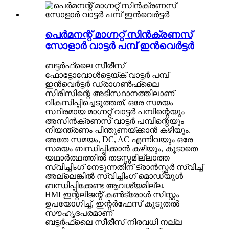
പെർമനന്റ് മാഗ്നറ്റ് സിൻക്രണസ്
സോളാർ വാട്ടർ പമ്പ് ഇൻവെർട്ടർ
ബട്ടർഫ്ലൈ സീരീസ്
ഫോട്ടോവോൾട്ടെയ്ക് വാട്ടർ പമ്പ്
ഇൻവെർട്ടർ ഡ്രാഗൺഫ്ലൈ
സീരീസിന്റെ അടിസ്ഥാനത്തിലാണ്
വികസിപ്പിച്ചെടുത്തത്, ഒരേ സമയം
സ്ഥിരമായ മാഗ്നറ്റ് വാട്ടർ പമ്പിന്റെയും
അസിൻക്രണസ് വാട്ടർ പമ്പിന്റെയും
നിയന്ത്രണം പിന്തുണയ്ക്കാൻ കഴിയും.
അതേ സമയം, DC, AC എന്നിവയും ഒരേ
സമയം ബന്ധിപ്പിക്കാൻ കഴിയും, കൂടാതെ
യഥാർത്ഥത്തിൽ തടസ്സമില്ലാത്ത
സ്വിച്ചിംഗ് നേടുന്നതിന് ട്രാൻസ്ഫർ സ്വിച്ച്
അല്ലെങ്കിൽ സ്വിച്ചിംഗ് മൊഡ്യൂൾ
ബന്ധിപ്പിക്കേണ്ട ആവശ്യമില്ല.
HMI ഇന്റലിജന്റ് കൺട്രോൾ സിസ്റ്റം
ഉപയോഗിച്ച്, ഇന്റർഫേസ് കൂടുതൽ
സൗഹൃദപരമാണ്
ബട്ടർഫ്ലൈ സീരീസ് നിരവധി നല്ല