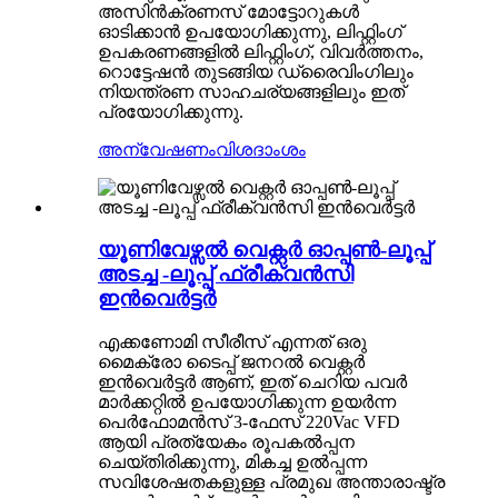
അസിൻക്രണസ് മോട്ടോറുകൾ
ഓടിക്കാൻ ഉപയോഗിക്കുന്നു, ലിഫ്റ്റിംഗ്
ഉപകരണങ്ങളിൽ ലിഫ്റ്റിംഗ്, വിവർത്തനം,
റൊട്ടേഷൻ തുടങ്ങിയ ഡ്രൈവിംഗിലും
നിയന്ത്രണ സാഹചര്യങ്ങളിലും ഇത്
പ്രയോഗിക്കുന്നു.
അന്വേഷണം
വിശദാംശം
യൂണിവേഴ്സൽ വെക്റ്റർ ഓപ്പൺ-ലൂപ്പ്
അടച്ച -ലൂപ്പ് ഫ്രീക്വൻസി
ഇൻവെർട്ടർ
എക്കണോമി സീരീസ് എന്നത് ഒരു
മൈക്രോ ടൈപ്പ് ജനറൽ വെക്റ്റർ
ഇൻവെർട്ടർ ആണ്, ഇത് ചെറിയ പവർ
മാർക്കറ്റിൽ ഉപയോഗിക്കുന്ന ഉയർന്ന
പെർഫോമൻസ് 3-ഫേസ് 220Vac VFD
ആയി പ്രത്യേകം രൂപകൽപ്പന
ചെയ്‌തിരിക്കുന്നു, മികച്ച ഉൽപ്പന്ന
സവിശേഷതകളുള്ള പ്രമുഖ അന്താരാഷ്ട്ര