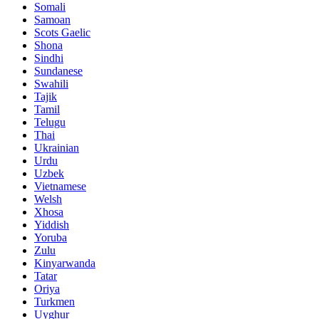
Somali
Samoan
Scots Gaelic
Shona
Sindhi
Sundanese
Swahili
Tajik
Tamil
Telugu
Thai
Ukrainian
Urdu
Uzbek
Vietnamese
Welsh
Xhosa
Yiddish
Yoruba
Zulu
Kinyarwanda
Tatar
Oriya
Turkmen
Uyghur