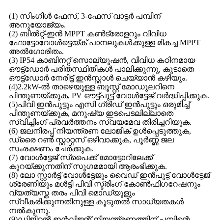
(1) സിംഗിൾ ഫേസ്, 3-ഫേസ് വാട്ടർ പമ്പിന്
അനുയോജ്യം.
(2) ബിൽറ്റ്-ഇൻ MPPT കൺട്രോളറും വിവിധ
ഫോട്ടോവോൾട്ടെയ്ക് പാനലുകൾക്കുള്ള മികച്ച MPPT
അൽഗോരിതം.
(3) IP54 കാബിനറ്റ് സൊല്യൂഷൻ, വിവിധ കഠിനമായ
ഔട്ട്ഡോർ പരിതസ്ഥിതികൾ പാലിക്കുന്നു, കൂടാതെ
ഔട്ട്ഡോർ നേരിട്ട് ഇൻസ്റ്റാൾ ചെയ്യാൻ കഴിയും.
(4)2.2kW-ൽ താഴെയുള്ള ബൂസ്റ്റ് മോഡുലറിനെ
പിന്തുണയ്ക്കുക, PV ഔട്ട്പുട്ട് വോൾട്ടേജ് വർദ്ധിപ്പിക്കുക.
(5)പിവി ഇൻപുട്ടും എസി ഗ്രിഡ് ഇൻപുട്ടും ഒരുമിച്ച്
പിന്തുണയ്ക്കുക, മനുഷ്യ ഇടപെടലില്ലാതെ
സ്വിച്ചിംഗ് പ്രവർത്തനം സ്വയമേവ തിരിച്ചറിയുക.
(6) ജലനിരപ്പ് നിയന്ത്രണ ലോജിക് ഉൾപ്പെടുത്തുക,
ഡ്രൈ റൺ സ്റ്റാറ്റസ് ഒഴിവാക്കുക, പൂർണ്ണ ജല
സംരക്ഷണം ചേർക്കുക.
(7) വോൾട്ടേജ് സ്പൈക്ക് മോട്ടോറിലേക്ക്
കുറയ്ക്കുന്നതിന് സുഗമമായി ആരംഭിക്കുക.
(8) ലോ സ്റ്റാർട്ട് വോൾട്ടേജും വൈഡ് ഇൻപുട്ട് വോൾട്ടേജ്
ശ്രേണിയും മൾട്ടി പിവി സ്ട്രിംഗ് കോൺഫിഗറേഷനും
വ്യത്യസ്ത തരം പിവി മൊഡ്യൂളും
സ്വീകരിക്കുന്നതിനുള്ള കൂടുതൽ സാധ്യതകൾ
നൽകുന്നു.
(9)ഡിജിറ്റൽ ഇന്റലിജന്റ് നിയന്ത്രണത്തിന് പമ്പിന്റെ