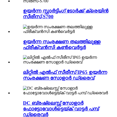
ഉയർന്ന സ്റ്റാർട്ടിംഗ് ടോർക്ക് ക്രെയിൻ
സീരീസ്-S700
ഉയർന്ന സംരക്ഷണ തലത്തിലുള്ള
ഫ്രീക്വൻസി കൺവെർട്ടർ
ലിറ്റിൽ എൽഫ് സീരീസ് IP65 ഉയർന്ന
സംരക്ഷണ സോളാർ ഡ്രൈവ്
DC ബ്രഷ്ലെസ്സ് സോളാർ
ഫോട്ടോവോൾട്ടെയ്ക് വാട്ടർ പമ്പ്
ഡ്രൈവർ