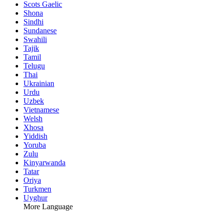
Scots Gaelic
Shona
Sindhi
Sundanese
Swahili
Tajik
Tamil
Telugu
Thai
Ukrainian
Urdu
Uzbek
Vietnamese
Welsh
Xhosa
Yiddish
Yoruba
Zulu
Kinyarwanda
Tatar
Oriya
Turkmen
Uyghur
More Language