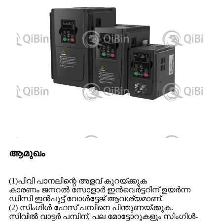
ആമുഖം
(1)പിവി പാനലിന്റെ അളവ് കുറയ്ക്കുക
കാരണം ജനറൽ സോളാർ ഇൻവെർട്ടറിന് ഉയർന്ന
ഡിസി ഇൻപുട്ട് വോൾട്ടേജ് ആവശ്യമാണ്.
(2) സിംഗിൾ ഫേസ് പമ്പിനെ പിന്തുണയ്ക്കുക.
സിവിൽ വാട്ടർ പമ്പിന്, പല മോട്ടോറുകളും സിംഗിൾ-