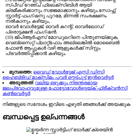
സ്പീഡ് റേഞ്ച് ഫ്ലെക്സിബിൾ ആയി
ക്രമീകരിക്കാനും സജ്ജമാക്കാനും കഴിയും.സോഫ്റ്റ്
സ്റ്റാർട്ട് ഫംഗ്ഷനു പുറമേ, മിന്നൽ സംരക്ഷണം
നൽകാനും കഴിയും,
ഓവർ വോൾട്ടേജ്, ഓവർ കറന്റ്, ഓവർലോഡ്
പ്രൊട്ടക്ഷൻ ഫംഗ്ഷൻ.
(10) ജിപിആർഎസ് മോഡുലറിനെ പിന്തുണയ്ക്കുക,
വെബ്‌സൈറ്റ് പ്ലാറ്റ്‌ഫോം അല്ലെങ്കിൽ മൊബൈൽ
ഫോൺ ആപ്പുകൾ വഴി ആളുകൾക്ക് സിസ്റ്റം
പ്രവർത്തിപ്പിക്കാൻ കഴിയും.
മുമ്പത്തെ:
വൈഡ് വോൾട്ടേജ് എസി ഡിസി
ഹൈബ്രിഡ് മാക്സിമം പവർ ഔട്ട്പുട്ട് ഇൻവെർട്ടർ
അടുത്തത്:
വലിയ ഒഴുക്കും നിരന്തരമായ
ജലപ്രവാഹവുമുള്ള ഫോട്ടോവോൾട്ടെയ്ക് ഫ്രീക്വൻസി
കൺവെർട്ടർ
നിങ്ങളുടെ സന്ദേശം ഇവിടെ എഴുതി ഞങ്ങൾക്ക് അയക്കുക
ബന്ധപ്പെട്ട ഉല്പന്നങ്ങൾ