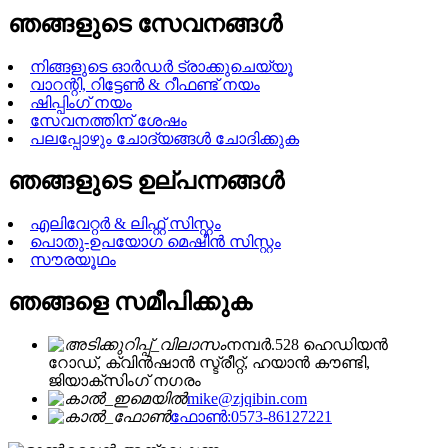
ഞങ്ങളുടെ സേവനങ്ങൾ
നിങ്ങളുടെ ഓർഡർ ട്രാക്കുചെയ്യൂ
വാറന്റി, റിട്ടേൺ & റീഫണ്ട് നയം
ഷിപ്പിംഗ് നയം
സേവനത്തിന് ശേഷം
പലപ്പോഴും ചോദ്യങ്ങൾ ചോദിക്കുക
ഞങ്ങളുടെ ഉല്പന്നങ്ങൾ
എലിവേറ്റർ & ലിഫ്റ്റ് സിസ്റ്റം
പൊതു-ഉപയോഗ മെഷീൻ സിസ്റ്റം
സൗരയൂഥം
ഞങ്ങളെ സമീപിക്കുക
നമ്പർ.528 ഹെഡിയൻ
റോഡ്, ക്വിൻഷാൻ സ്ട്രീറ്റ്, ഹയാൻ കൗണ്ടി,
ജിയാക്സിംഗ് നഗരം
mike@zjqibin.com
ഫോൺ:0573-86127221