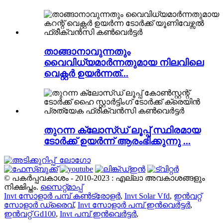
താങ്ങാനാവുന്നതും
വൈവിധ്യമാർന്നതുമായ നിലവിലെ
വെക്റ്റർ ഉയർന്നത്...
തുറന്ന ക്ലോസ്ഡ് ലൂപ്പ് സ്ഥിരമായ
ടോർക്ക് ഉയർന്ന് ആരംഭിക്കുന്നു ...
© പകർപ്പവകാശം - 2010-2023 : എല്ലാ അവകാശങ്ങളും
നിക്ഷിപ്തം.
സൈറ്റ്മാപ്പ്
Invt സോളാർ പമ്പ് കൺട്രോളർ
,
Invt Solar Vfd
,
ഇൻവറ്റ്
സോളാർ ഡ്രൈവ്
,
Invt സോളാർ പമ്പ് ഇൻവെർട്ടർ
,
ഇൻവറ്റ് Gd100
,
Invt പമ്പ് ഇൻവെർട്ടർ
,