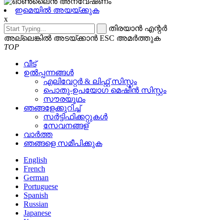
ഇമെയിൽ അയയ്ക്കുക
x
തിരയാൻ എന്റർ
അല്ലെങ്കിൽ അടയ്ക്കാൻ ESC അമർത്തുക
TOP
വീട്
ഉൽപ്പന്നങ്ങൾ
എലിവേറ്റർ & ലിഫ്റ്റ് സിസ്റ്റം
പൊതു-ഉപയോഗ മെഷീൻ സിസ്റ്റം
സൗരയൂഥം
ഞങ്ങളേക്കുറിച്ച്
സർട്ടിഫിക്കറ്റുകൾ
സേവനങ്ങള്
വാർത്ത
ഞങ്ങളെ സമീപിക്കുക
English
French
German
Portuguese
Spanish
Russian
Japanese