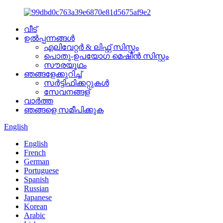
വീട്
ഉൽപ്പന്നങ്ങൾ
എലിവേറ്റർ & ലിഫ്റ്റ് സിസ്റ്റം
പൊതു-ഉപയോഗ മെഷീൻ സിസ്റ്റം
സൗരയൂഥം
ഞങ്ങളേക്കുറിച്ച്
സർട്ടിഫിക്കറ്റുകൾ
സേവനങ്ങള്
വാർത്ത
ഞങ്ങളെ സമീപിക്കുക
English
English
French
German
Portuguese
Spanish
Russian
Japanese
Korean
Arabic