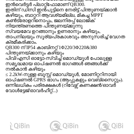
ഇൻവെർട്ടർ പ്ലാറ്റ്‌ഫോമാണ് QB300.
ഇതിന് ഡിസി ഇൻപുട്ടിനെ നേരിട്ട് പിന്തുണയ്ക്കാൻ
കഴിയും, ബാറ്ററി ആവശ്യമില്ല, മികച്ച MPPT
കൺട്രോളറിനൊപ്പം, ജലനിരപ്പ് ലോജിക്
നിയന്ത്രണത്തെ പിന്തുണയ്ക്കുന്നു
സ്വയമേവ ഉറങ്ങാനും ഉണരാനും കഴിയും,
താപനിലയും സൂര്യപ്രകാശവും അനുസരിച്ച് വേഗത
ക്രമീകരിക്കാം.
QB300 ന് IP54 കാബിനറ്റ് 1Φ220/3Φ220&380
പിന്തുണയ്ക്കാനും കഴിയും
പിവി/എസി ഓട്ടോ-സ്വിച്ച് മൊഡ്യൂൾ പോലുള്ള
സമൃദ്ധമായ ഓപ്ഷണൽ ഭാഗങ്ങൾ ഞങ്ങൾക്ക്
നൽകാൻ കഴിയും
≤ 2.2kW-നുള്ള ബൂസ്റ്റ് മൊഡ്യൂൾ, മോണിറ്ററിനായി
ഓപ്‌ഷണൽ GPRS ഭാഗം (ആപ്പുകളും വെബ്‌സൈറ്റും).
ഒന്നിലധികം പരിരക്ഷകൾ (റിവേഴ്സ് കണക്ഷൻ/ഓവർ
വോൾട്ടേജ്/ഓവർഹീറ്റ്...)